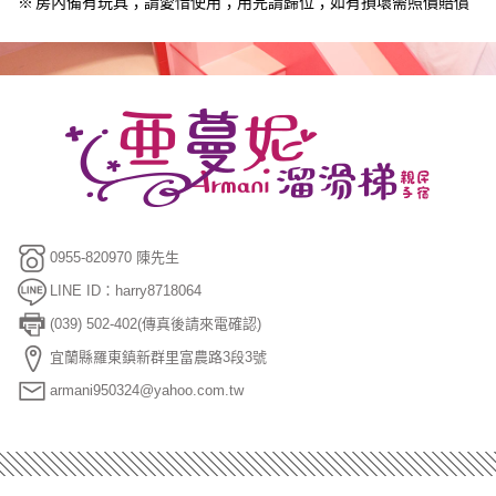
※
房內備有玩具；請愛惜使用；用完請歸位；如有損壞需照價賠償
0955-820970 陳先生
LINE ID：harry8718064
(039) 502-402(傳真後請來電確認)
宜蘭縣羅東鎮新群里富農路3段3號
armani950324@yahoo.com.tw