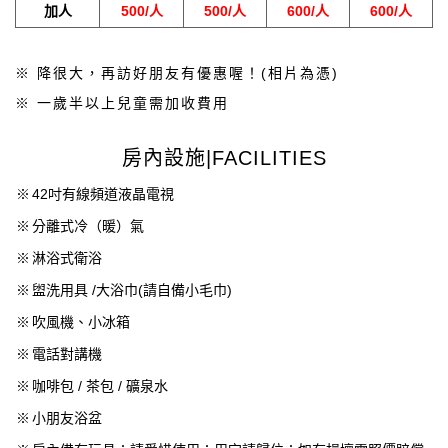
加人
500/人
500/人
600/人
600/人
※ 降很大，再訪好朋友有優惠喔！(相片為憑)
※ 一歲半以上兒童需加收費用
房內設施|FACILITIES
※
42吋有線頻道液晶電視
※
分離式冷（暖）氣
※
淋浴式衛浴
※
盥洗用具 /大浴巾(請自備小毛巾)
※
吹風機、小冰箱
※
電話對講機
※
咖啡包 / 茶包 / 礦泉水
※
小朋友浴盆